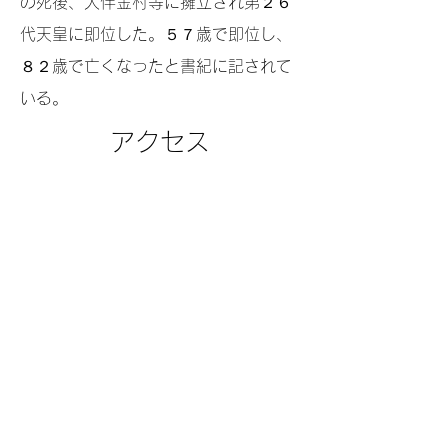
の死後、大伴金村等に擁立され第２６
代天皇に即位した。５７歳で即位し、
８２歳で亡くなったと書紀に記されて
いる。
アクセス