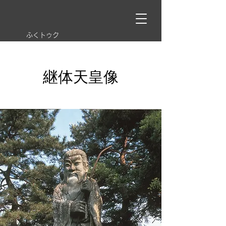
ふくトゥク
継体天皇像