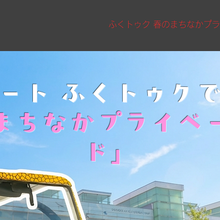
ふくトゥク 春のまちなかプ
ート ふくトゥク
まちなかプライベ
ド」