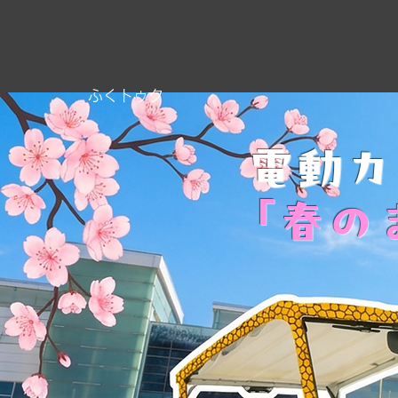
ふくトゥク
電動カ
「春の